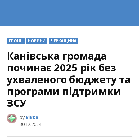
POSTED
ГРОШІ
НОВИНИ
ЧЕРКАЩИНА
IN
Канівська громада
починає 2025 рік без
ухваленого бюджету та
програми підтримки
ЗСУ
by
Вікка
30.12.2024