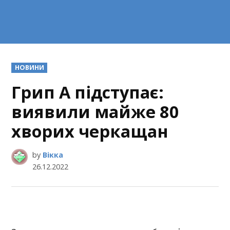
POSTED
НОВИНИ
IN
Грип А підступає:
виявили майже 80
хворих черкащан
by
Вікка
26.12.2022