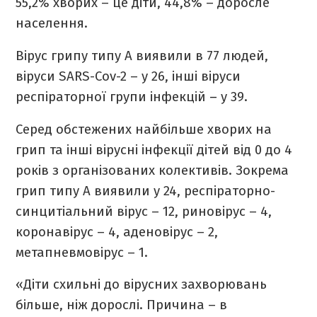
55,2% хворих – це діти, 44,8% – доросле
населення.
Вірус грипу типу А виявили в 77 людей,
віруси SARS-Cov-2 – у 26, інші віруси
респіраторної групи інфекцій
–
у 39.
Серед обстежених найбільше хворих на
грип та інші вірусні інфекції дітей від 0 до 4
років з організованих колективів. Зокрема
грип типу А виявили у 24, респіраторно-
синцитіальний вірус – 12, риновірус – 4,
коронавірус – 4, аденовірус – 2,
метапневмовірус – 1.
«Діти схильні до вірусних захворювань
більше, ніж дорослі. Причина – в