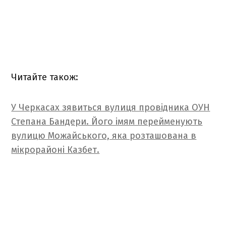
Читайте також:
У Черкасах зявиться вулиця провідника ОУН
Степана Бандери. Його імям перейменують
вулицю Можайського, яка розташована в
мікрорайоні Казбет.