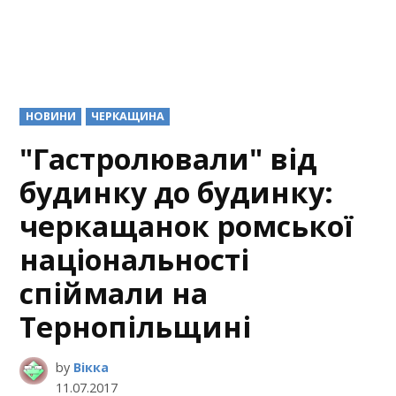
POSTED
НОВИНИ
ЧЕРКАЩИНА
IN
"Гастролювали" від
будинку до будинку:
черкащанок ромської
національності
спіймали на
Тернопільщині
by
Вікка
11.07.2017