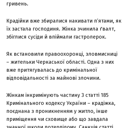
гривень.
Крадійки вже збиралися накивати п’ятами, як
їх застала господиня. Жінка зчинила ґвалт,
збіглися сусіди й впіймали гастролерок.
Як встановили правоохоронці, зловмисниці
– жительки Черкаської області. Одна з них
вже притягувалась до кримінальної
відповідальності за майнові злочини.
Жінкам інкримінують частину 3 статті 185
Кримінального кодексу України – крадіжка,
поєднана з проникненням у житло, інше
приміщення чи сховище або що завдала
значної шкоди потерпілому. Санкція статті