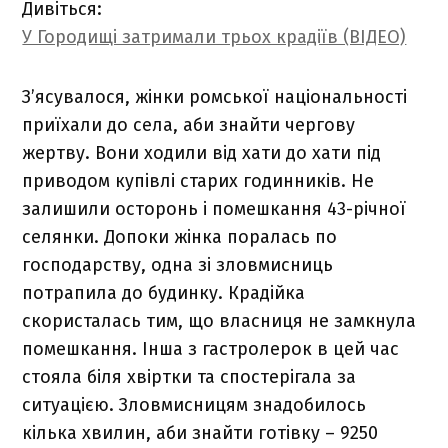
Дивіться:
У Городищі затримали трьох крадіїв (ВІДЕО)
З’ясувалося, жінки ромської національності
приїхали до села, аби знайти чергову
жертву. Вони ходили від хати до хати під
приводом купівлі старих годинників. Не
залишили осторонь і помешкання 43-річної
селянки. Допоки жінка поралась по
господарству, одна зі зловмисниць
потрапила до будинку. Крадійка
скористалась тим, що власниця не замкнула
помешкання. Інша з гастролерок в цей час
стояла біля хвіртки та спостерігала за
ситуацією. Зловмисницям знадобилось
кілька хвилин, аби знайти готівку – 9250