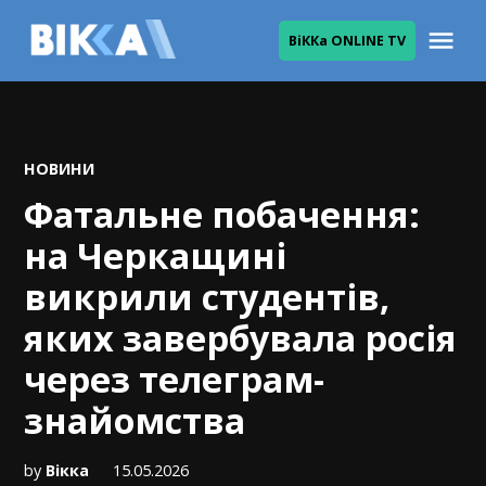
Skip
Me
ВіККа ONLINE TV
to
ВІККА
content
POSTED
НОВИНИ
IN
Фатальне побачення:
на Черкащині
викрили студентів,
яких завербувала росія
через телеграм-
знайомства
by
Вікка
15.05.2026