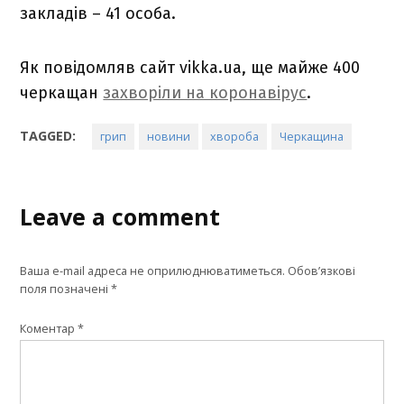
закладів – 41 особа.
Як повідомляв сайт vikka.ua, ще майже 400
черкащан
захворіли на коронавірус
.
TAGGED:
грип
новини
хвороба
Черкащина
Leave a comment
Ваша e-mail адреса не оприлюднюватиметься.
Обов’язкові
поля позначені
*
Коментар
*