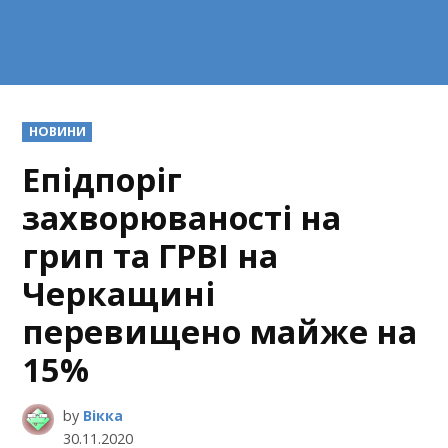
POSTED
НОВИНИ
IN
Епідпоріг
захворюваності на
грип та ГРВІ на
Черкащині
перевищено майже на
15%
by
Вікка
30.11.2020