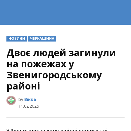
POSTED
НОВИНИ
ЧЕРКАЩИНА
IN
Двоє людей загинули
на пожежах у
Звенигородському
районі
by
Вікка
11.02.2025
У Звенигородському районі сталися дві