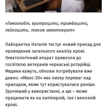
«Гемоглобін, еритроцити, тромбоцити,
лейкоцити.. також гематокрит»
Лаборантка Наталія тестує новий прилад для
проведення загального аналізу крові.
Гематологічний апарат привезли до
госпіталю ветеранів черкаські ротарійці.
Медики кажуть, обнови потребували вже
давно. «Мікос-20» має низку переваг над
приладом, яким тут користувалися раніше.
Зручніший у використанні, а ще – може
працювати як на капілярній, так і венозній
крові.