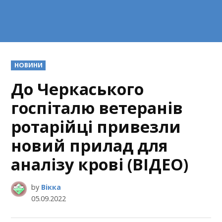
POSTED
НОВИНИ
IN
До Черкаського
госпіталю ветеранів
ротарійці привезли
новий прилад для
аналізу крові (ВІДЕО)
by
Вікка
05.09.2022