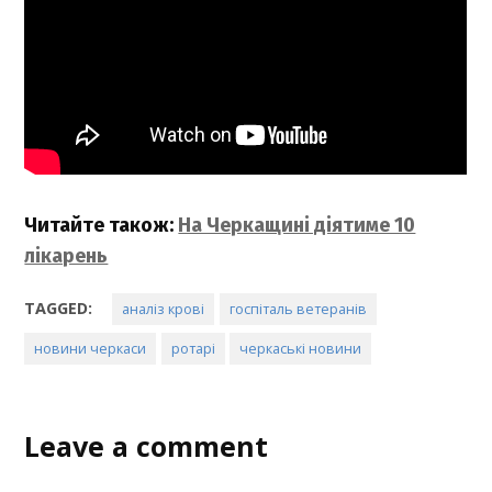
Читайте також:
На Черкащині діятиме 10
лікарень
TAGGED:
аналіз крові
госпіталь ветеранів
новини черкаси
ротарі
черкаські новини
Leave a comment