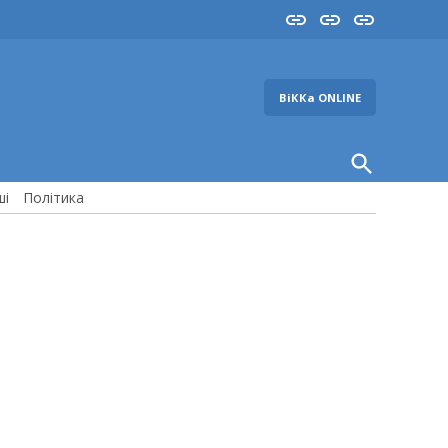
Insta
YouTube
FB
ВіККа ONLINE
Open
Search
ші
Політика