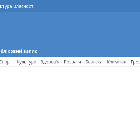
ктура Власності
обліковий запис
Спорт
Культура
Здоров’я
Розваги
Безпека
Кримінал
Гро