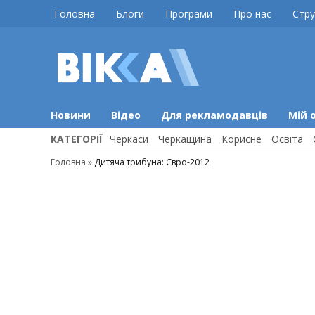
Skip
Головна
Блоги
Програми
Про нас
Стру
to
content
ВІККА
Новини
Черкас
Новини
Відео
Для рекламодавців
Мій 
КАТЕГОРІЇ
Черкаси
Черкащина
Корисне
Освіта
Головна
»
Дитяча трибуна: Євро-2012