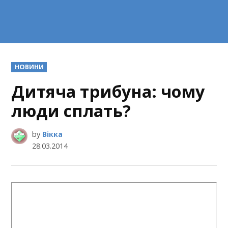
POSTED
НОВИНИ
IN
Дитяча трибуна: чому
люди сплать?
by
Вікка
28.03.2014