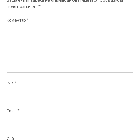
Ваша e-mail адреса не оприлюднюватиметься.
Обов’язкові
поля позначені
*
Коментар
*
Ім'я
*
Email
*
Сайт