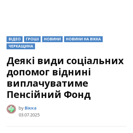
POSTED
ВІДЕО
ГРОШІ
НОВИНИ
НОВИНИ НА ВІККА
IN
ЧЕРКАЩИНА
Деякі види соціальних
допомог віднині
виплачуватиме
Пенсійний Фонд
by
Вікка
03.07.2025