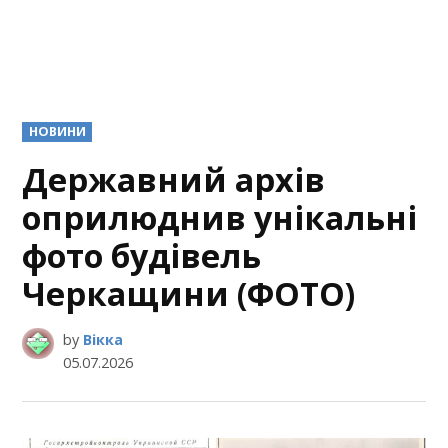
POSTED
НОВИНИ
IN
Державний архів
оприлюднив унікальні
фото будівель
Черкащини (ФОТО)
by
Вікка
05.07.2026