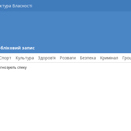
ктура Власності
обліковий запис
Спорт
Культура
Здоров’я
Розваги
Безпека
Кримінал
Гро
гнозують спеку