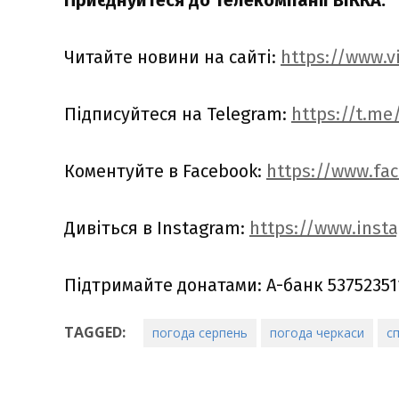
Приєднуйтеся до телекомпанії ВІККА:
Читайте новини на сайті:
https://www.v
Підписуйтеся на Telegram:
https://t.me
Коментуйте в Facebook:
https://www.fa
Дивіться в Instagram:
https://www.inst
Підтримайте донатами: А-банк 53752351
TAGGED:
погода серпень
погода черкаси
с