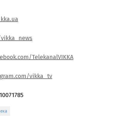
ikka.ua
/vikka_news
cebook.com/TelekanalVIKKA
agram.com/vikka_tv
10071785
пека