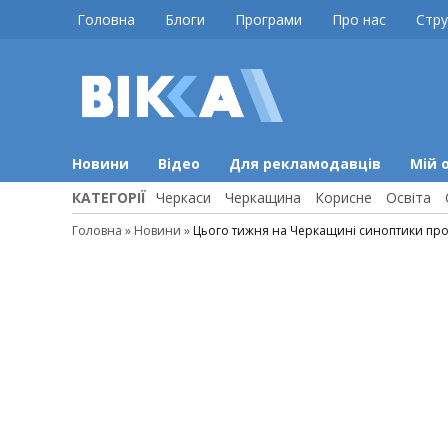
Skip
Головна
Блоги
Програми
Про нас
Стру
to
content
ВІККА
Новини
Черкас
Новини
Відео
Для рекламодавців
Мій 
КАТЕГОРІЇ
Черкаси
Черкащина
Корисне
Освіта
Головна
»
Новини
»
Цього тижня на Черкащині синоптики про