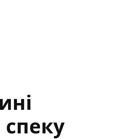
ині
 спеку