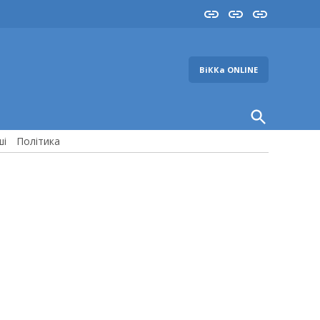
Insta
YouTube
FB
ВіККа ONLINE
Open
Search
ші
Політика