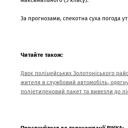
максимального (5 класу).
За прогнозами, спекотна суха погода ут
Читайте також:
Двоє поліцейських Золотоніського рай
жителя в службовий автомобіль, одягн
поліетиленовий пакет та вивезли до лі