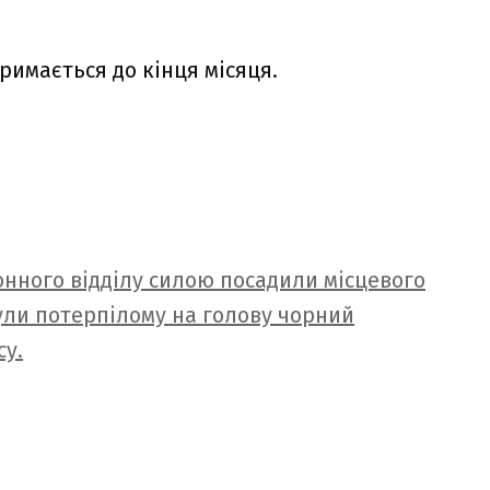
римається до кінця місяця.
онного відділу силою посадили місцевого
ули потерпілому на голову чорний
су.