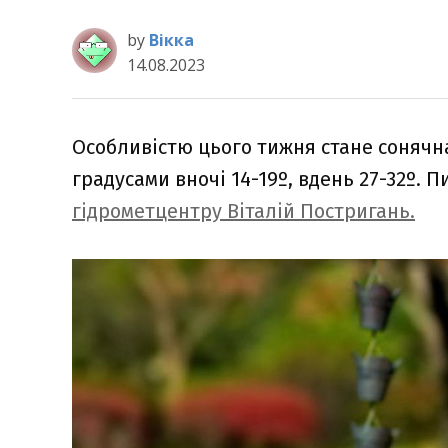
by
Вікка
14.08.2023
Особливістю цього тижня стане сонячна
градусами вночі 14-19º, вдень 27-32º.
гідрометцентру Віталій Постригань.