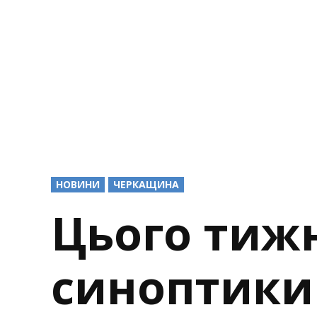
POSTED
НОВИНИ
ЧЕРКАЩИНА
IN
Цього тиж
синоптики