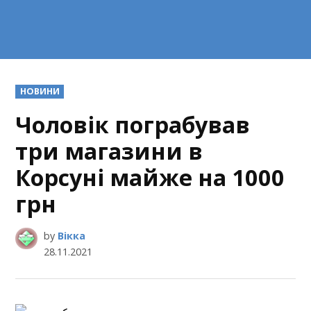
POSTED
НОВИНИ
IN
Чоловік пограбував
три магазини в
Корсуні майже на 1000
грн
by
Вікка
28.11.2021