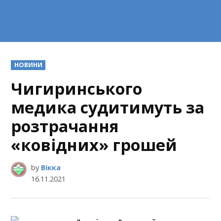
POSTED
НОВИНИ
IN
Чигиринського
медика судитимуть за
розтрачання
«ковідних» грошей
by
Вікка
16.11.2021