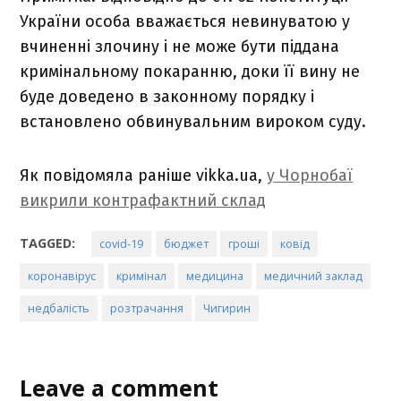
України особа вважається невинуватою у
вчиненні злочину і не може бути піддана
кримінальному покаранню, доки її вину не
буде доведено в законному порядку і
встановлено обвинувальним вироком суду.
Як повідомяла раніше vikka.ua,
у Чорнобаї
викрили контрафактний склад
TAGGED:
covid-19
бюджет
гроші
ковід
коронавірус
кримінал
медицина
медичний заклад
недбалість
розтрачання
Чигирин
Leave a comment