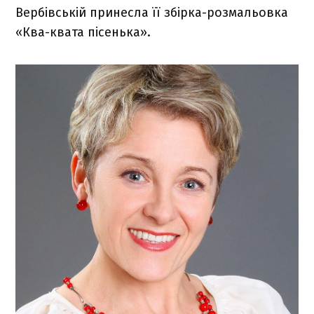
Вербівській принесла її збірка-розмальовка
«Ква-квата пісенька».