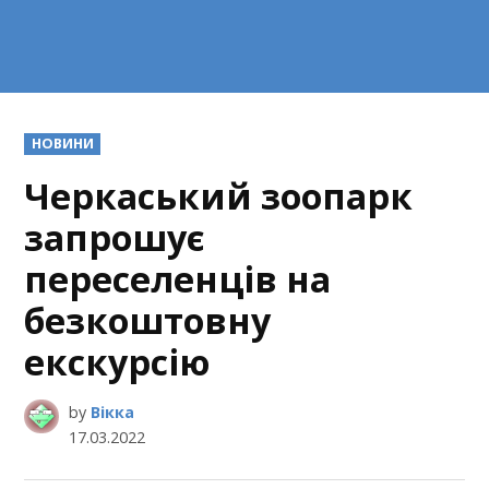
POSTED
НОВИНИ
IN
Черкаський зоопарк
запрошує
переселенців на
безкоштовну
екскурсію
by
Вікка
17.03.2022