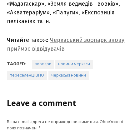
«Мадагаскар», «Земля ведмедів і вовків»,
«Акватераріум», «Папуги», «Експозиція
пеліканів» та ін.
Читайте також:
Черкаський зоопарк знову
приймає відвідувачів
TAGGED:
зоопарк
новини черкаси
переселенці ВПО
черкаські новини
Leave a comment
Ваша e-mail адреса не оприлюднюватиметься.
Обов’язкові
поля позначені
*