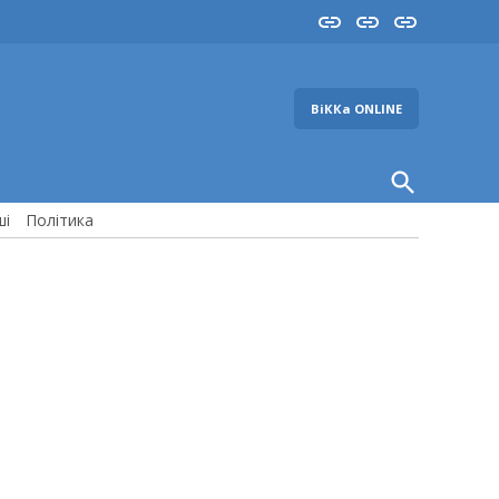
Insta
YouTube
FB
ВіККа ONLINE
Open
Search
ші
Політика