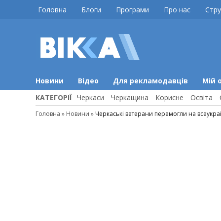
Skip
Головна
Блоги
Програми
Про нас
Стру
to
content
ВІККА
Новини
Черкас
Новини
Відео
Для рекламодавців
Мій 
КАТЕГОРІЇ
Черкаси
Черкащина
Корисне
Освіта
Головна
»
Новини
»
Черкаські ветерани перемогли на всеукра