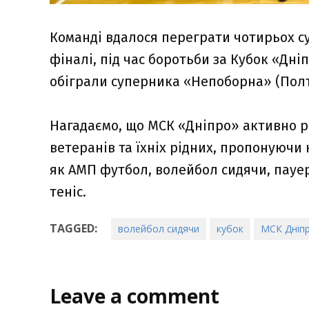
Команді вдалося переграти чотирьох су
фіналі, під час боротьби за Кубок «Дн
обіграли суперника «Непоборна» (Полт
Нагадаємо, що МСК «Дніпро» активно р
ветеранів та їхніх рідних, пропонуючи 
як АМП футбол, волейбол сидячи, пауер
теніс.
TAGGED:
волейбол сидячи
кубок
МСК Дніп
Leave a comment