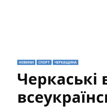
POSTED
НОВИНИ
СПОРТ
ЧЕРКАЩИНА
IN
Черкаські 
всеукраїнс