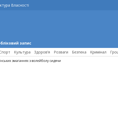
ктура Власності
обліковий запис
Спорт
Культура
Здоров’я
Розваги
Безпека
Кримінал
Гро
їнських змаганнях з волейболу сидячи