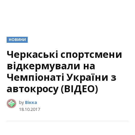
POSTED
НОВИНИ
IN
Черкаські спортсмени
відкермували на
Чемпіонаті України з
автокросу (ВІДЕО)
by
Вікка
18.10.2017