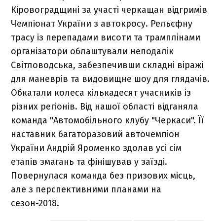
Кіровоградщині за участі черкащан відгримів
Чемпіонат України з автокросу. Рельєфну
трасу із перепадами висоти та трамплінами
організатори облаштували неподалік
Світловодська, забезпечивши складні віражі
для маневрів та видовищне шоу для глядачів.
Обкатали колеса кількадесят учасників із
різних регіонів. Від нашої області відганяла
команда "Автомобільного клубу "Черкаси". Її
наставник багаторазовий авточемпіон
України Андрій Яроменко здолав усі сім
етапів змагань та фінішував у заїзді.
Повернулася команда без призових місць,
але з перспективними планами на
сезон-2018.