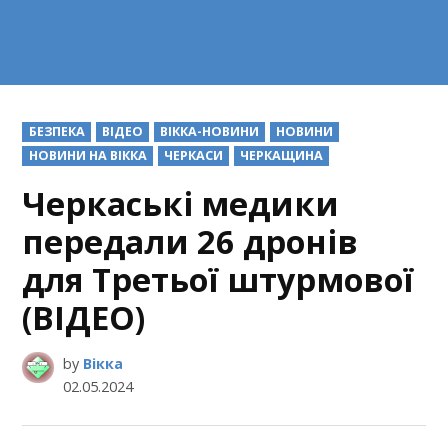
POSTED
БЕЗПЕКА
ВІДЕО
ВІККА-НОВИНИ
НОВИНИ
IN
НОВИНИ НА ВІККА
ЧЕРКАСИ
ЧЕРКАЩИНА
Черкаські медики
передали 26 дронів
для Третьої штурмової
(ВІДЕО)
by
Вікка
02.05.2024