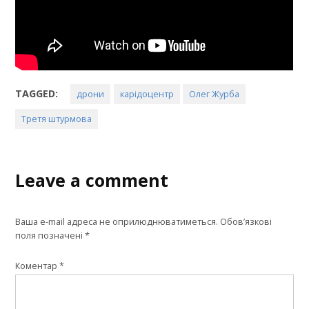
TAGGED:
дрони
карідоцентр
Олег Журба
Третя штурмова
Leave a comment
Ваша e-mail адреса не оприлюднюватиметься.
Обов’язкові
поля позначені
*
Коментар
*