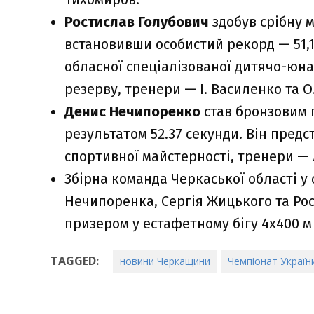
Ростислав Голубович
здобув срібну м
встановивши особистий рекорд — 51,1
обласної спеціалізованої дитячо-юн
резерву, тренери — І. Василенко та О
Денис Нечипоренко
став бронзовим п
результатом 52.37 секунди. Він пред
спортивної майстерності, тренери —
Збірна команда Черкаської області у
Нечипоренка, Сергія Жицького та Ро
призером у естафетному бігу 4х400 м з
TAGGED:
новини Черкащини
Чемпіонат Україн