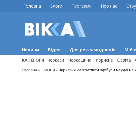
Skip
Головна
Блоги
Програми
Про нас
Стру
to
content
ВІККА
Новини
Черкас
Новини
Відео
Для рекламодавців
Мій 
КАТЕГОРІЇ
Черкаси
Черкащина
Корисне
Освіта
Головна
»
Новини
»
Черкаські легкоатлети здобули медалі на