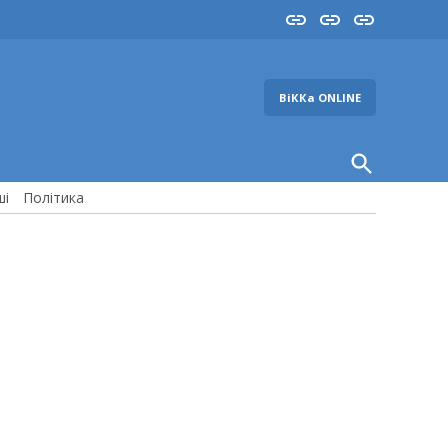
Insta
YouTube
FB
ВіККа ONLINE
Open
Search
ші
Політика