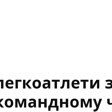
легкоатлети 
 командному 