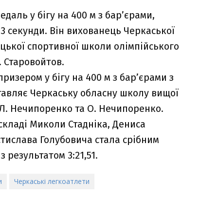
едаль у бігу на 400 м з бар’єрами,
3 секунди. Він вихованець Черкаської
ацької спортивної школи олімпійського
. Старовойтов.
ризером у бігу на 400 м з бар’єрами з
ставляє Черкаську обласну школу вищої
 Л. Нечипоренко та О. Нечипоренко.
 складі Миколи Стадніка, Дениса
стислава Голубовича стала срібним
 результатом 3:21,51.
и
Черкаські легкоатлети