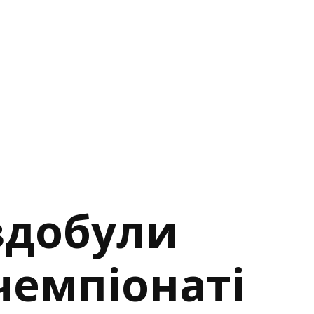
здобули
чемпіонаті