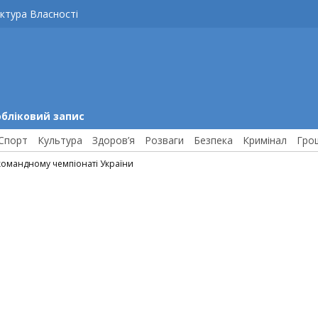
ктура Власності
обліковий запис
Спорт
Культура
Здоров’я
Розваги
Безпека
Кримінал
Гро
 командному чемпіонаті України