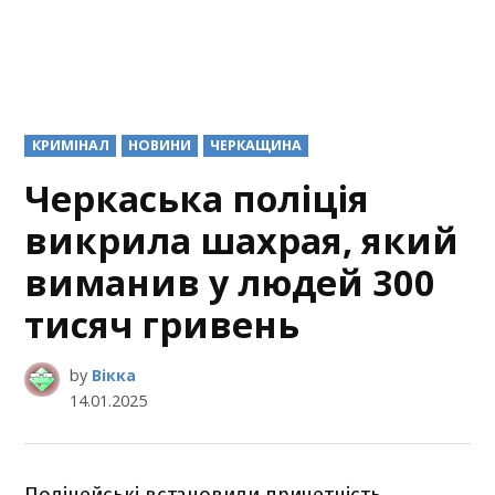
POSTED
КРИМІНАЛ
НОВИНИ
ЧЕРКАЩИНА
IN
Черкаська поліція
викрила шахрая, який
виманив у людей 300
тисяч гривень
by
Вікка
14.01.2025
Поліцейські встановили причетність