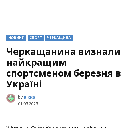
POSTED
НОВИНИ
СПОРТ
ЧЕРКАЩИНА
IN
Черкащанина визнали
найкращим
спортсменом березня в
Україні
by
Вікка
01.05.2025
У Києві, в Олімпійському домі, відбулася