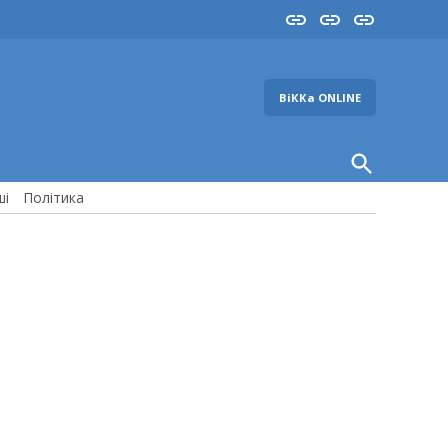
Insta
YouTube
FB
ВіККа ONLINE
Open
Search
ші
Політика