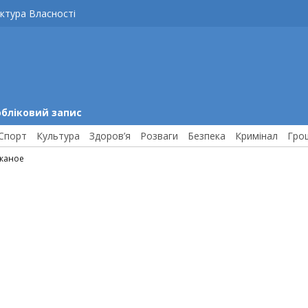
ктура Власності
обліковий запис
Спорт
Культура
Здоров’я
Розваги
Безпека
Кримінал
Гро
 каное