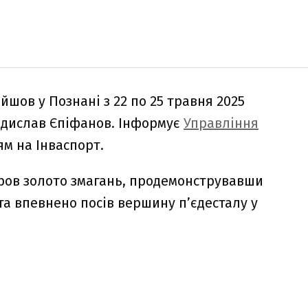
ойшов у Познані з 22 по 25 травня 2025
адислав Єпіфанов. Інформує
Управління
м на Інваспорт.
ов золото змагань, продемонструвавши
та впевнено посів вершину п’єдесталу у