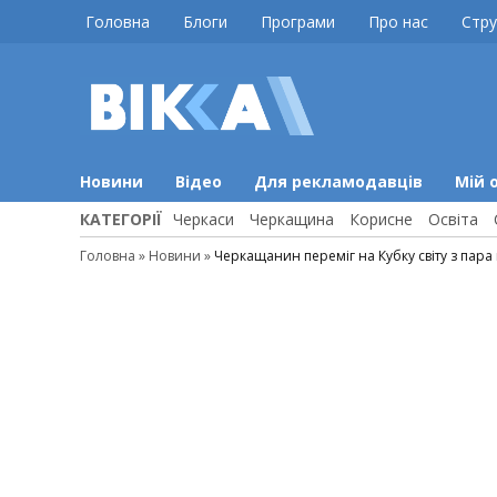
Skip
Головна
Блоги
Програми
Про нас
Стру
to
content
ВІККА
Новини
Черкас
Новини
Відео
Для рекламодавців
Мій 
КАТЕГОРІЇ
Черкаси
Черкащина
Корисне
Освіта
Головна
»
Новини
»
Черкащанин переміг на Кубку світу з пара