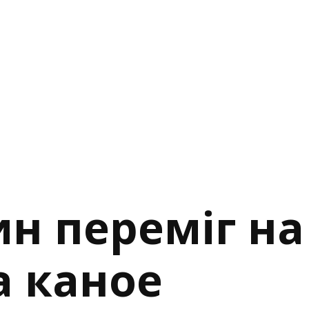
н переміг на
а каное