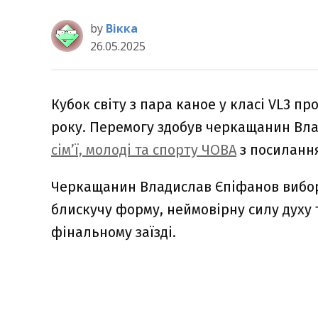
by
Вікка
26.05.2025
Кубок світу з пара каное у класі VL3 пр
року. Перемогу здобув черкащанин Вл
сім’ї, молоді та спорту ЧОВА
з посилання
Черкащанин Владислав Єпіфанов вибор
блискучу форму, неймовірну силу духу 
фінальному заїзді.