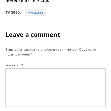
почесне п’яте місце.
TAGGED:
кікбоксинг
Leave a comment
Ваша e-mail адреса не оприлюднюватиметься.
Обов’язкові
поля позначені
*
Коментар
*