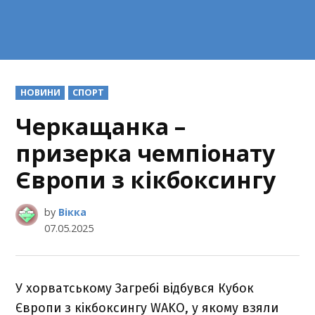
POSTED
НОВИНИ
СПОРТ
IN
Черкащанка –
призерка чемпіонату
Європи з кікбоксингу
by
Вікка
07.05.2025
У хорватському Загребі відбувся Кубок
Європи з кікбоксингу WAKO, у якому взяли