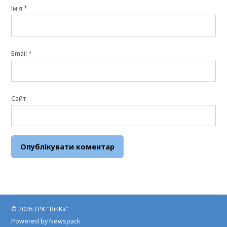
Ім'я
*
Email
*
Сайт
© 2026 ТРК "ВіККа"
Powered by Newspack