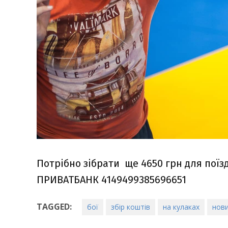
Потрібно зібрати ще 4650 грн для поїз
ПРИВАТБАНК 4149499385696651
TAGGED:
бої
збір коштів
на кулаках
нови