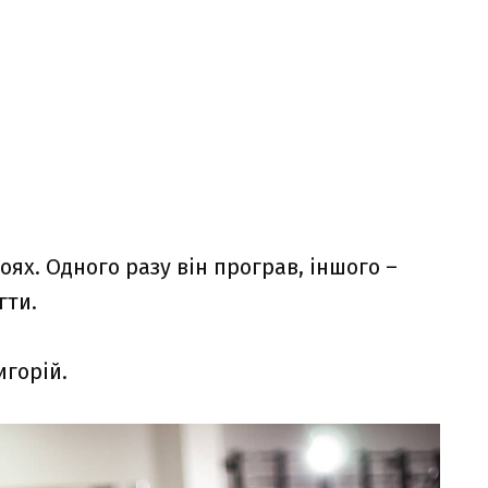
оях. Одного разу він програв, іншого –
гти.
игорій.