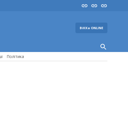
Insta
YouTube
FB
ВіККа ONLINE
Open
Search
ші
Політика