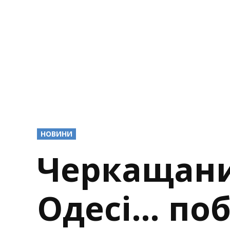
POSTED
НОВИНИ
IN
Черкащани
Одесі… по