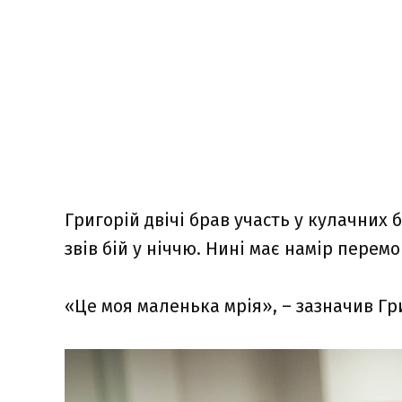
Григорій двічі брав участь у кулачних б
звів бій у ніччю. Нині має намір перемо
«Це моя маленька мрія», – зазначив Гр