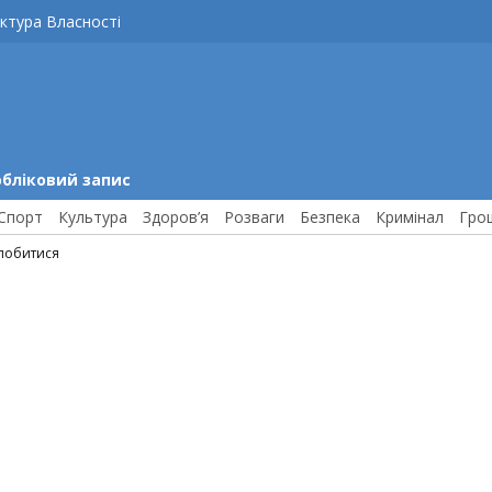
ктура Власності
обліковий запис
Спорт
Культура
Здоров’я
Розваги
Безпека
Кримінал
Гро
 побитися