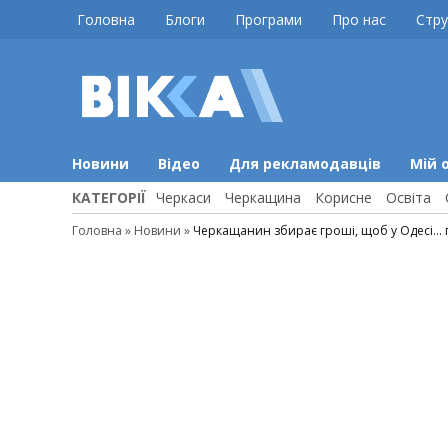
Skip
Головна
Блоги
Програми
Про нас
Стру
to
content
ВІККА
Новини
Черкас
Новини
Відео
Для рекламодавців
Мій 
КАТЕГОРІЇ
Черкаси
Черкащина
Корисне
Освіта
Головна
»
Новини
»
Черкащанин збирає гроші, щоб у Одесі…