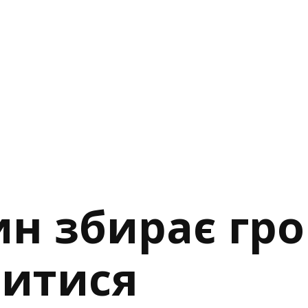
н збирає гро
битися