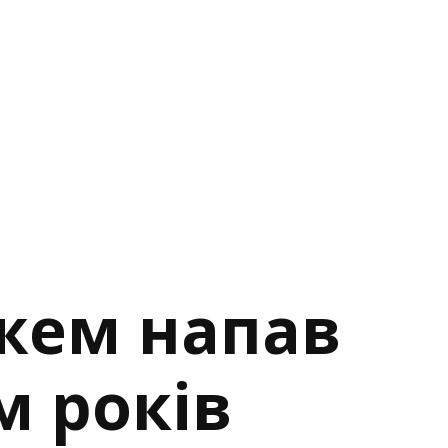
жем напав
м років