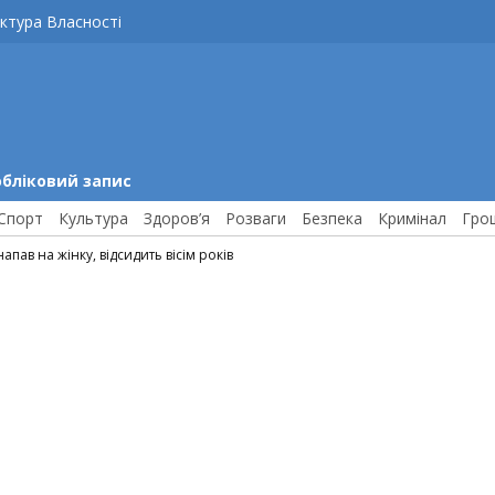
ктура Власності
обліковий запис
Спорт
Культура
Здоров’я
Розваги
Безпека
Кримінал
Гро
пав на жінку, відсидить вісім років