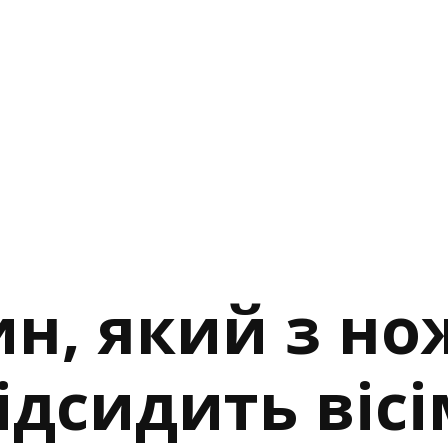
н, який з но
ідсидить вісі