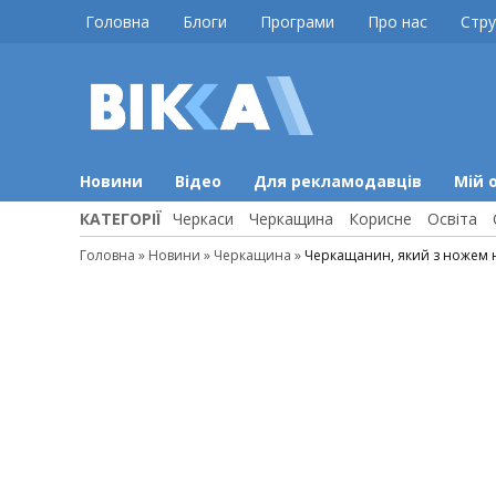
Skip
Головна
Блоги
Програми
Про нас
Стру
to
content
ВІККА
Новини
Черкас
Новини
Відео
Для рекламодавців
Мій 
КАТЕГОРІЇ
Черкаси
Черкащина
Корисне
Освіта
Головна
»
Новини
»
Черкащина
»
Черкащанин, який з ножем на