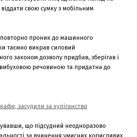
 віддати свою сумку з мобільним
 повторно проник до машинного
ки таємно викрав силовий
ого законом дозволу придбав, зберігав і
є вибуховою речовиною та придатна до
кафе, засудили за хуліганство
хувавши, що підсудний неодноразово
дальності за вчинення умисних корисливих