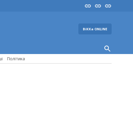
Insta
YouTube
FB
ВіККа ONLINE
Open
Search
ші
Політика