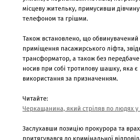
місцеву жительку, примусивши дівчину
телефоном та грішми.
Також встановлено, що обвинувачений
приміщення пасажирського ліфта, звід
трансформатор, а також без передбачен
носив при собі тротилову шашку, яка 
використання за призначенням.
Читайте:
Черкащанина, який стріляв по людях у 
Заслухавши позицію прокурора та вра
притягувався до кримінальної відпові