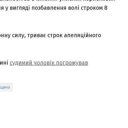
я у вигляді позбавлення волі строком 8
онну силу, триває строк апеляційного
щині
судимий чоловік погрожував
ащина