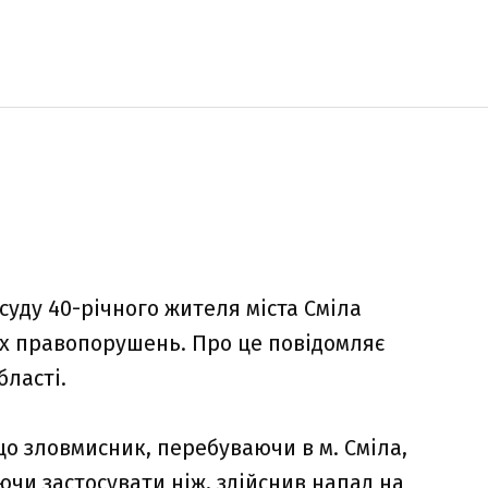
уду 40-річного жителя міста Сміла
х правопорушень. Про це повідомляє
бласті.
що зловмисник, перебуваючи в м. Сміла,
ючи застосувати ніж, здійснив напад на