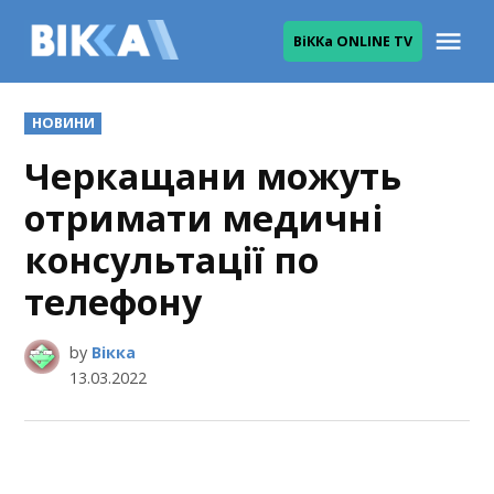
Skip
Me
ВіККа ONLINE TV
to
ВІККА
content
POSTED
НОВИНИ
IN
Черкащани можуть
отримати медичні
консультації по
телефону
by
Вікка
13.03.2022