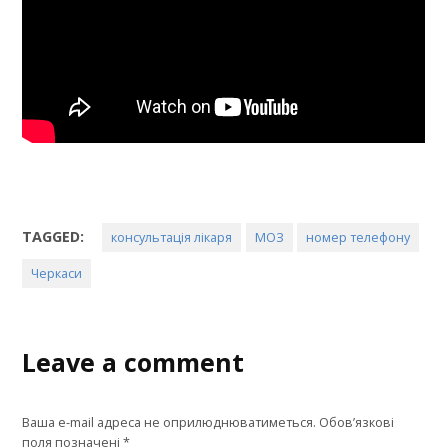
TAGGED:
консультація лікаря
МОЗ
номер телефону
Черкаси
Leave a comment
Ваша e-mail адреса не оприлюднюватиметься.
Обов’язкові
поля позначені
*