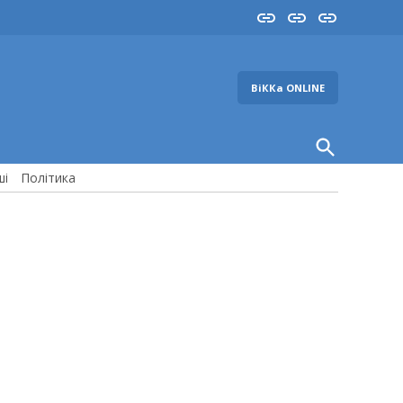
Insta
YouTube
FB
ВіККа ONLINE
Open
Search
ші
Політика