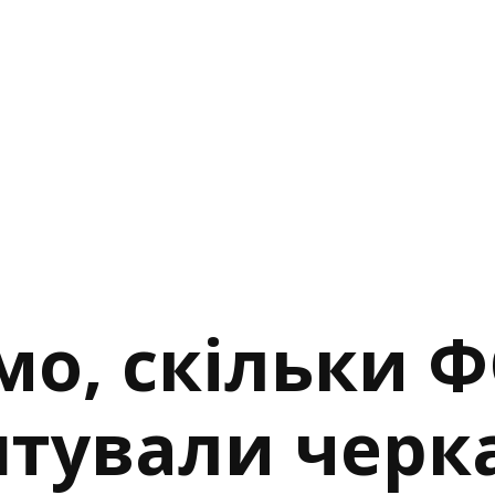
мо, скільки 
тували черк