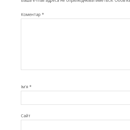
Ваша e-mail адреса не оприлюднюватиметься.
Обов’яз
Коментар
*
Ім'я
*
Сайт