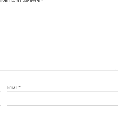
кові поля позначені
*
Email
*