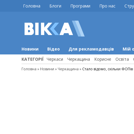
Skip
Головна
Блоги
Програми
Про нас
Стру
to
content
ВІККА
Новини
Черкас
Новини
Відео
Для рекламодавців
Мій 
КАТЕГОРІЇ
Черкаси
Черкащина
Корисне
Освіта
Головна
»
Новини
»
Черкащина
»
Стало відомо, скільки ФОПі