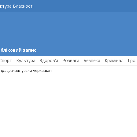
ктура Власності
обліковий запис
Спорт
Культура
Здоров’я
Розваги
Безпека
Кримінал
Гро
в працевлаштували черкащан