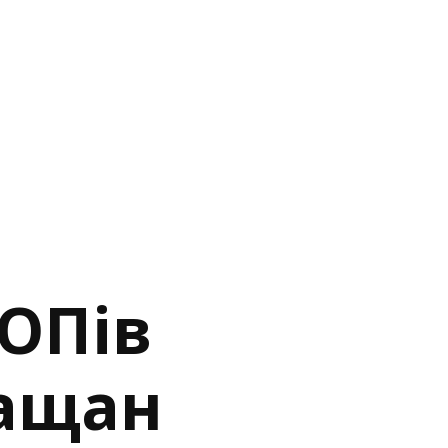
ФОПів
ащан