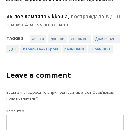
Як повідомляла vikka.ua,
постраждала в ДТП
– мама 4-місячного сина
.
TAGGED:
аварія
донори
допомога
Драбівщина
ДТП
переливання крові
реанімація
Шрамківка
Leave a comment
Ваша e-mail адреса не оприлюднюватиметься.
Обов’язкові
поля позначені
*
Коментар
*