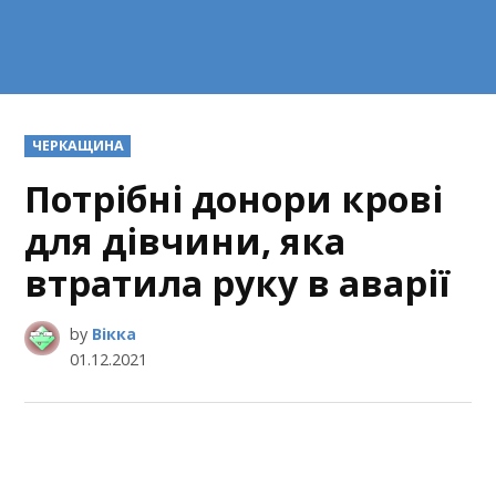
POSTED
ЧЕРКАЩИНА
IN
Потрібні донори крові
для дівчини, яка
втратила руку в аварії
by
Вікка
01.12.2021