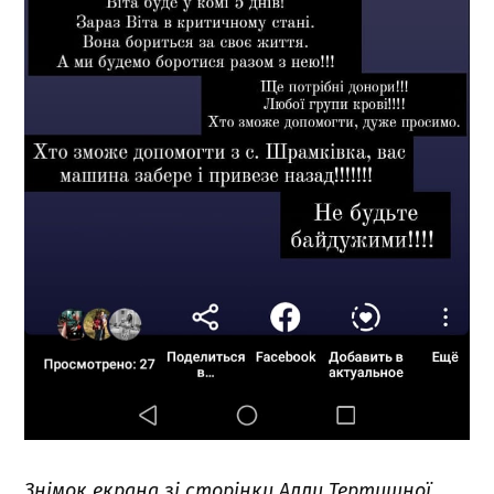
Знімок екрана зі сторінки Алли Тертишної