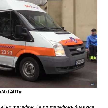
 «McLAUT»
ні на телефон, і я по телефону дивлюся,