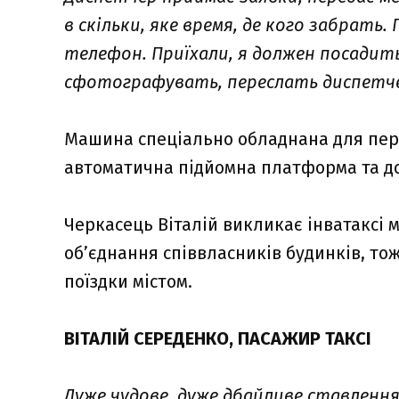
в скільки, яке время, де кого забрать. 
телефон. Приїхали, я должен посадит
сфотографувать, переслать диспетче
Машина спеціально обладнана для пере
автоматична підйомна платформа та до
Черкасець Віталій викликає інватаксі
об’єднання співвласників будинків, то
поїздки містом.
ВІТАЛІЙ СЕРЕДЕНКО, ПАСАЖИР ТАКСІ
Дуже чудове, дуже дбайливе ставлення