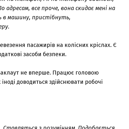
По адресам, все проче, вона скидає мені на
ь в машину, пристібнуть,
ру.
везення пасажирів на колісних кріслах. Є
даткові засоби безпеки.
 маклаут не вперше. Працює головою
ж іноді доводиться здійснювати робочі
. Ставляться з розумінням. Подобається,