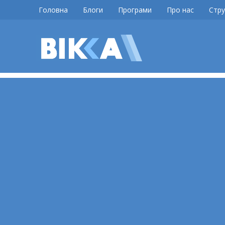
Skip
Головна
Блоги
Програми
Про нас
Стру
to
content
ВІККА
Новини
Черкас