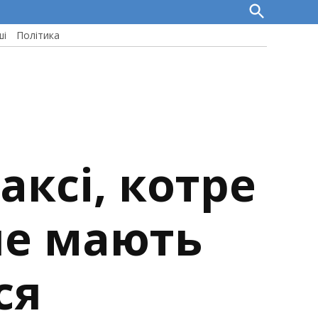
Open
Search
ші
Політика
аксі, котре
не мають
ся