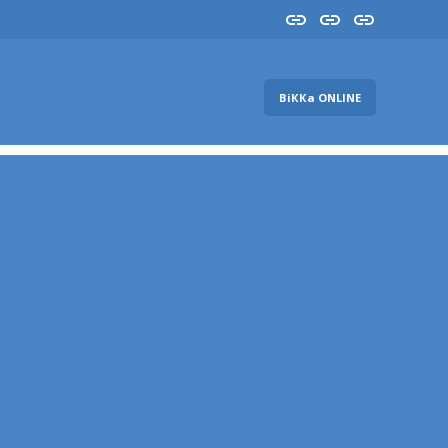
Insta
YouTube
FB
ВіККа ONLINE