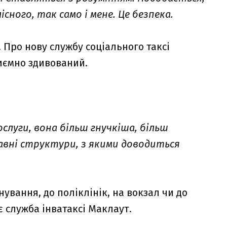
сного, так само і мене. Це безпека.
 Про нову службу соціального таксі
риємно здивований.
ослуги, вона більш гнучкіша, більш
авні структури, з якими доводиться
ування, до поліклінік, на вокзал чи до
є служба інватаксі Маклаут.