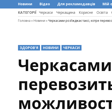
Новини
Відео
Для рекламодавців
Мій 
КАТЕГОРІЇ
Черкаси
Черкащина
Корисне
Освіта
Головна
»
Новини
»
Черкасами роз’їжджає таксі, котре перево
POSTED
ЗДОРОВ'Я
НОВИНИ
ЧЕРКАСИ
IN
Черкасами 
перевозить
можливост