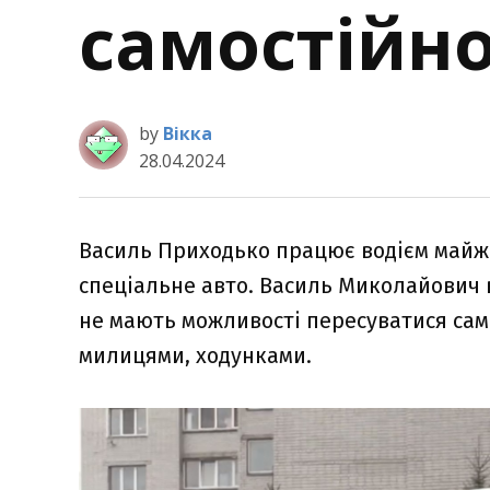
самостійно
by
Вікка
28.04.2024
Василь Приходько працює водієм майже 
спеціальне авто. Василь Миколайович в
не мають можливості пересуватися само
милицями, ходунками.