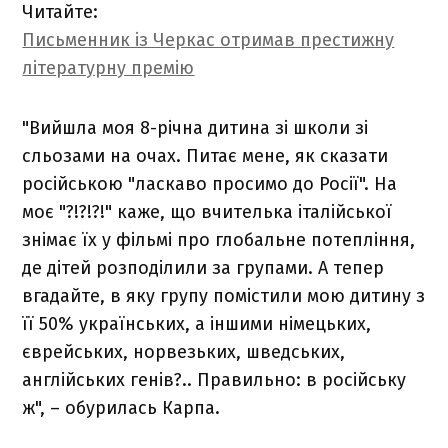
Читайте:
Письменник із Черкас отримав престижну
літературну премію
"Вийшла моя 8-річна дитина зі школи зі
сльозами на очах. Питає мене, як сказати
російською "ласкаво просимо до Росії". На
моє "?!?!?!" каже, що вчителька італійської
знімає їх у фільмі про глобальне потепління,
де дітей розподілили за групами. А тепер
вгадайте, в яку групу помістили мою дитину з
її 50% українських, а іншими німецьких,
єврейських, норвезьких, шведських,
англійських генів?.. Правильно: в російську
ж", – обурилась Карпа.