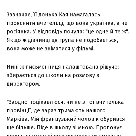
Зазначає, її донька Кая намагалась
прояснити вчительці, що вона українка, а не
росіянка. У відповідь почула: "це одне й те ж".
Якщо ж дівчинці ця група не подобається,
вона може не зніматися у фільмі.
Нині ж письменниця налаштована рішуче:
збирається до школи на розмову з
директором.
"Заодно поцікавлюся, чи не з тої вчителька
провінції, де зараз тримають нашого
Марківа. Мій французький чоловік обурився
ще більше. Піде в школу зі мною. Пропонує
щодня вчительці роздруковувати сторінку