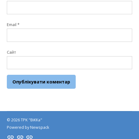
Email
*
Сайт
© 2026 ТРК "ВіККа"
Powered by Newspack
Insta
YouTube
FB