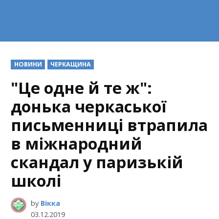
POSTED
НОВИНИ
ЧЕРКАЩИНА
IN
"Це одне й те ж":
донька черкаської
письменниці втрапила
в міжнародний
скандал у паризькій
школі
by
Вікка
03.12.2019