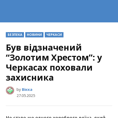
POSTED
БЕЗПЕКА
НОВИНИ
ЧЕРКАСИ
IN
Був відзначений
“Золотим Хрестом”: у
Черкасах поховали
захисника
by
Вікка
27.05.2025
Не стало ще одного хороброго воїна, який