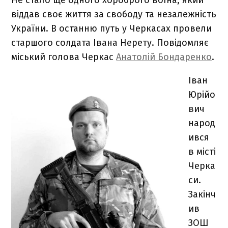
віддав своє життя за свободу та незалежність
України. В останню путь у Черкасах провели
старшого солдата Івана Нерету. Повідомляє
міський голова Черкас
Анатолій Бондаренко
.
Іван
Юрійо
вич
народ
ився
в місті
Черка
си.
Закінч
ив
ЗОШ