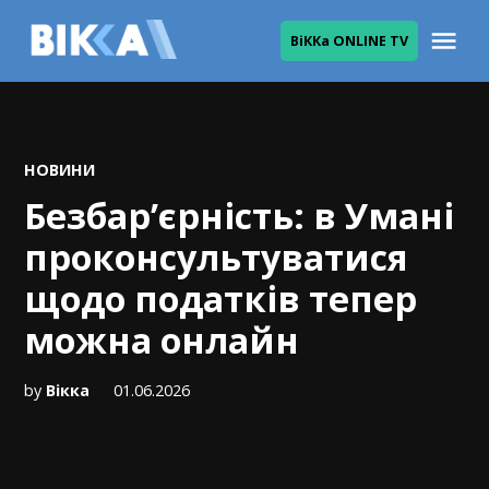
Skip
Me
ВіККа ONLINE TV
to
ВІККА
content
POSTED
НОВИНИ
IN
Безбар’єрність: в Умані
проконсультуватися
щодо податків тепер
можна онлайн
by
Вікка
01.06.2026