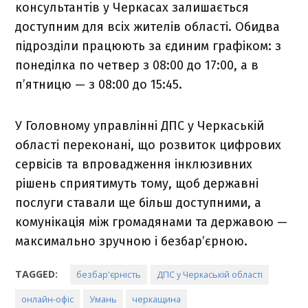
консультантів у Черкасах залишається
доступним для всіх жителів області. Обидва
підрозділи працюють за єдиним графіком: з
понеділка по четвер з 08:00 до 17:00, а в
п’ятницю — з 08:00 до 15:45.
У Головному управлінні ДПС у Черкаській
області переконані, що розвиток цифрових
сервісів та впровадження інклюзивних
рішень сприятимуть тому, щоб державні
послуги ставали ще більш доступними, а
комунікація між громадянами та державою —
максимально зручною і безбар’єрною.
TAGGED:
безбар'єрність
ДПС у Черкаській області
онлайн-офіс
Умань
черкащина