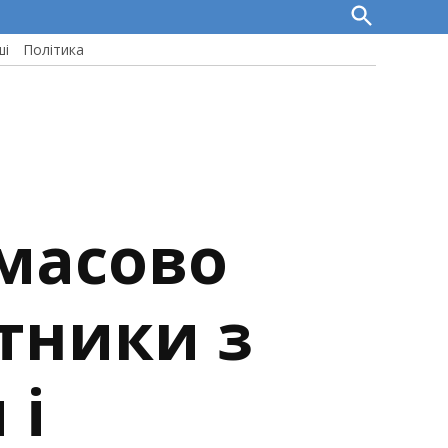
Open
Search
ші
Політика
 масово
тники з
 і