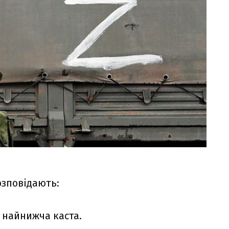
озповідають:
 найнижча каста.