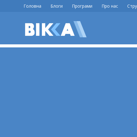
Skip
Головна
Блоги
Програми
Про нас
Стру
to
content
ВІККА
Новини
Черкас