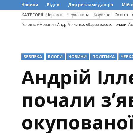
Новини
Відео
Для рекламодавців
Мій 
КАТЕГОРІЇ
Черкаси
Черкащина
Корисне
Освіта
Головна
»
Новини
»
Андрій Іллєнко: «Зараз масово почали зʼ
POSTED
БЕЗПЕКА
БЛОГИ
НОВИНИ
ПОЛІТИКА
ЧЕРК
IN
Андрій Ілл
почали зʼя
окуповано