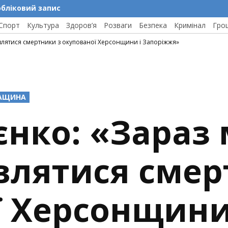
обліковий запис
Спорт
Культура
Здоров’я
Розваги
Безпека
Кримінал
Гро
являтися смертники з окупованої Херсонщини і Запоріжжя»
АЩИНА
єнко: «Зараз
влятися смер
ї Херсонщини