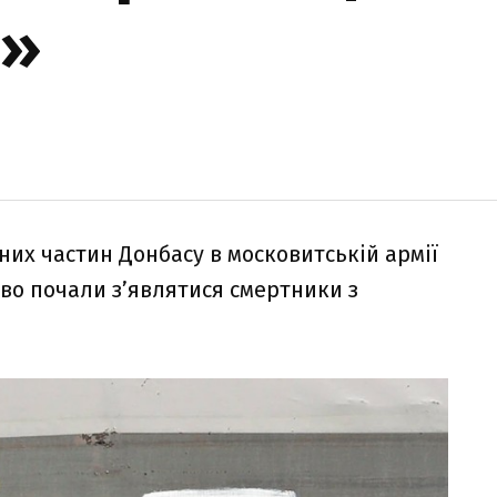
»
их частин Донбасу в московитській армії
сово почали зʼявлятися смертники з