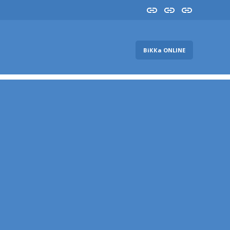
Insta
YouTube
FB
ВіККа ONLINE