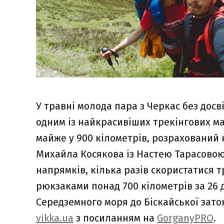
У травні молода пара з Черкас без досв
одним із найкрасивіших трекінгових м
майже у 900 кілометрів, розрахований н
Михайла Косякова із Настею Тарасовою
напрямків, кілька разів скористатися 
рюкзаками понад 700 кілометрів за 26 
Середземного моря до Біскайської зато
vikka.ua
з посиланням на
GorganyPRO
.