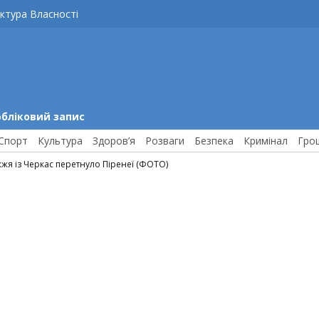
ктура Власності
обліковий запис
Спорт
Культура
Здоров’я
Розваги
Безпека
Кримінал
Гро
жжя із Черкас перетнуло Піренеї (ФОТО)