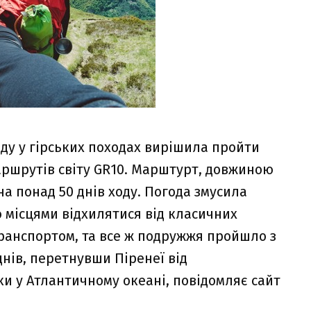
іду у гірських походах вирішила пройти
аршрутів світу GR10. Марштурт, довжиною
а понад 50 днів ходу. Погода змусила
 місцями відхилятися від класичних
транспортом, та все ж подружжя пройшло з
днів, перетнувши Піренеї від
ки у Атлантичному океані, повідомляє сайт