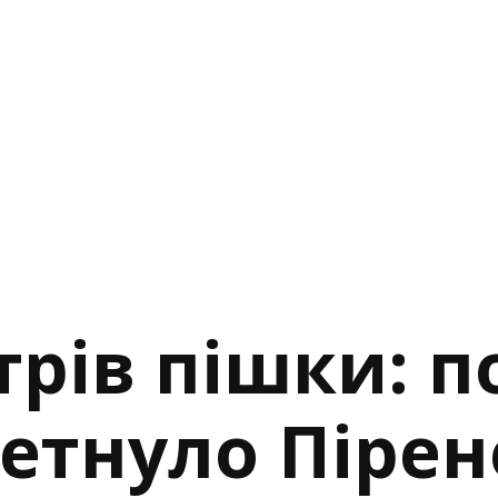
трів пішки: 
етнуло Пірен