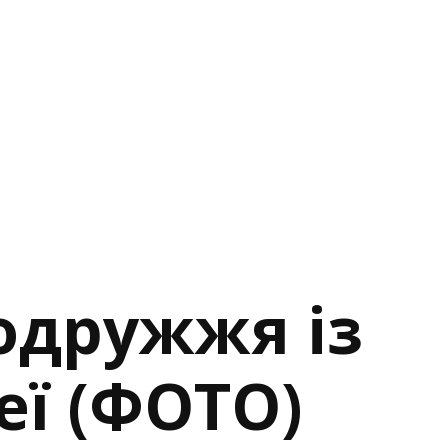
подружжя із
еї (ФОТО)