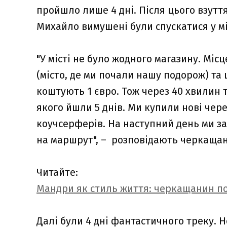
пройшло лише 4 дні. Після цього взутт
Михайло вимушені були спускатися у мі
"У місті не було жодного магазину. Місц
(місто, де ми почали нашу подорож) та 
коштують 1 євро. Тож через 40 хвилин та
якого йшли 5 днів. Ми купили нові чере
коучсерферів. На наступний день ми з
на маршрут", – розповідають черкащан
Читайте:
Мандри як стиль життя: черкащанин поб
Далі були 4 дні фантастичного треку. 