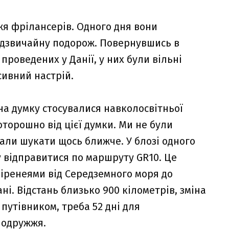
жя фрілансерів. Одного дня вони
адзвичайну подорож. Повернувшись в
проведених у Данії, у них були вільні
сивний настрій.
на думку стосувалися навколосвітньої
оторошно від цієї думки. Ми не були
чали шукати щось ближче. У блозі одного
 відправитися по маршруту GR10. Це
іренеями від Середземного моря до
ні. Відстань близько 900 кілометрів, зміна
 путівником, треба 52 дні для
подружжя.