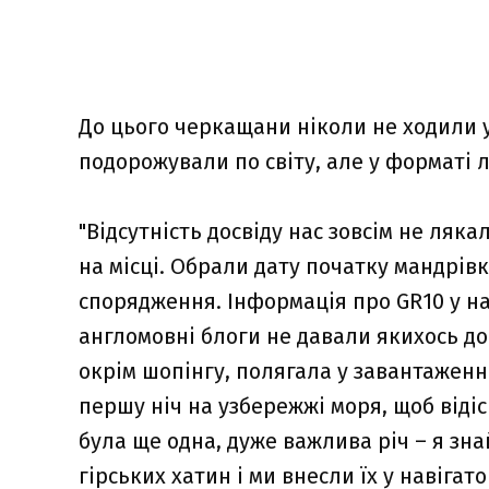
До цього черкащани ніколи не ходили у
подорожували по світу, але у форматі л
"Відсутність досвіду нас зовсім не ляк
на місці. Обрали дату початку мандрів
спорядження. Інформація про GR10 у на
англомовні блоги не давали якихось до
окрім шопінгу, полягала у завантажен
першу ніч на узбережжі моря, щоб відісп
була ще одна, дуже важлива річ – я зна
гірських хатин і ми внесли їх у навігат