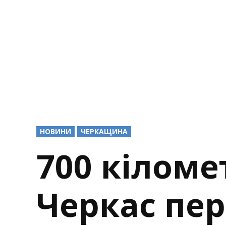
POSTED
НОВИНИ
ЧЕРКАЩИНА
IN
700 кіломе
Черкас пер