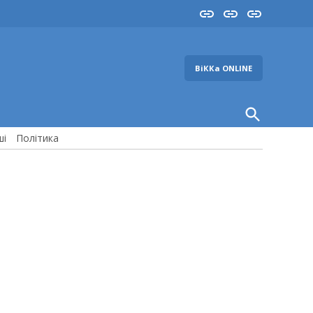
Insta
YouTube
FB
ВіККа ONLINE
Open
Search
ші
Політика