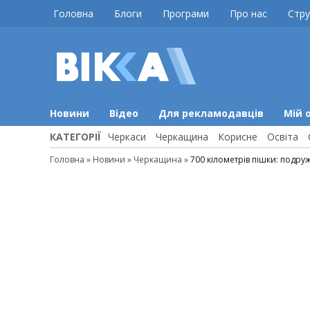
Skip
Головна
Блоги
Програми
Про нас
Стру
to
content
ВІККА
Новини
Черкас
Новини
Відео
Для рекламодавців
Мій 
КАТЕГОРІЇ
Черкаси
Черкащина
Корисне
Освіта
Головна
»
Новини
»
Черкащина
»
700 кілометрів пішки: подру