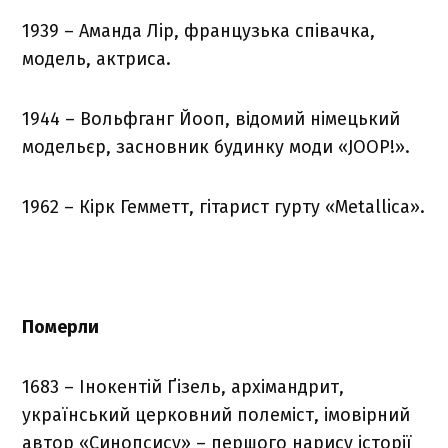
1939 – Аманда Лір, французька співачка,
модель, актриса.
1944 – Вольфганг Йооп, відомий німецький
модельєр, засновник будинку моди «JOOP!».
1962 – Кірк Гемметт, гітарист гурту «Metallica».
Померли
1683 – Інокентій Ґізель, архімандрит,
український церковний полеміст, імовірний
автор «Синопсису» – першого нарису історії