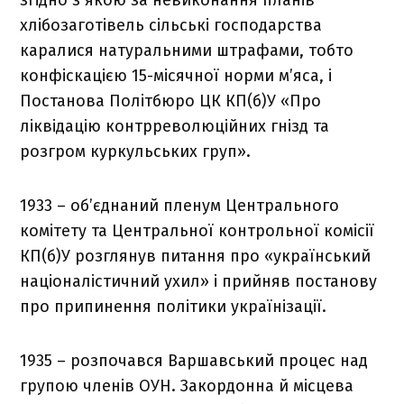
хлібозаготівель сільські господарства
каралися натуральними штрафами, тобто
конфіскацією 15-місячної норми м’яса, і
Постанова Політбюро ЦК КП(б)У «Про
ліквідацію контрреволюційних гнізд та
розгром куркульських груп».
1933 – об’єднаний пленум Центрального
комітету та Центральної контрольної комісії
КП(б)У розглянув питання про «український
націоналістичний ухил» і прийняв постанову
про припинення політики українізації.
1935 – розпочався Варшавський процес над
групою членів ОУН. Закордонна й місцева