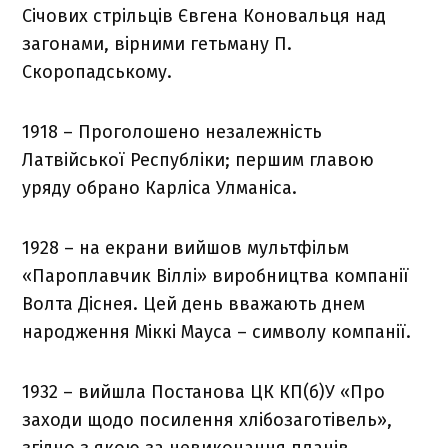
Січових стрільців Євгена Коновальця над
загонами, вірними гетьману П.
Скоропадському.
1918 – Проголошено незалежність
Латвійської Республіки; першим главою
уряду обрано Карліса Улманіса.
1928 – на екрани вийшов мультфільм
«Пароплавчик Віллі» виробництва компанії
Волта Діснея. Цей день вважають днем
народження Міккі Мауса – символу компанії.
1932 – вийшла Постанова ЦК КП(б)У «Про
заходи щодо посилення хлібозаготівель»,
згідно з якою за невиконання планів