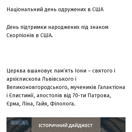
Національний день одружених в США
День підтримки народжених під знаком
Скорпіонів в США.
Церква вшановує пам’ять Іони – святого і
архієпископа Львівського і
Великоновгородського, мучеників Галактіона
і Єпистимії, апостолів від 70-ти Патрова,
Єрма, Ліна, Гайя, Філолога.