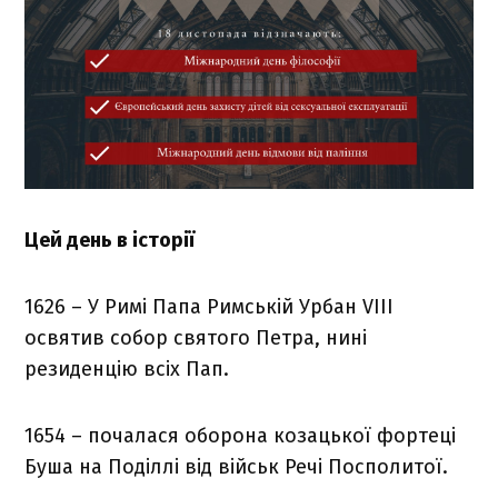
Цей день в історії
1626 – У Римі Папа Римській Урбан VIII
освятив собор святого Петра, нині
резиденцію всіх Пап.
1654 – почалася оборона козацької фортеці
Буша на Поділлі від військ Речі Посполитої.