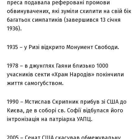
преса подавала реферовані промови
обвинувачених, які зуміли схилити на свій бік
багатьох симпатиків (завершився 13 січня
1936).
1935 – у Ризі відкрито Монумент Свободи.
1978 – в джунглях Гаяни близько 1000
учасників секти «Храм Народів» покінчили
життя самогубством.
1990 – Мстислав Скрипник прибув зі США до
Києва, де в соборі св. Софії відбулася його
інтронізація на патріарха УАПЦ.
2005 – Сенат США скасував обмежувальну