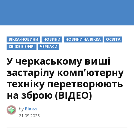
POSTED
ВІККА-НОВИНИ
НОВИНИ
НОВИНИ НА ВІККА
ОСВІТА
IN
СВІЖЕ В ЕФІРІ
ЧЕРКАСИ
У черкаському виші
застарілу комп’ютерну
техніку перетворюють
на зброю (ВІДЕО)
by
Вікка
21.09.2023