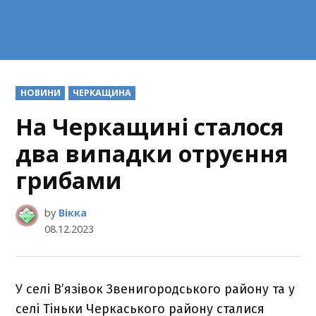
POSTED
НОВИНИ
ЧЕРКАЩИНА
IN
На Черкащині сталося
два випадки отруєння
грибами
by
Вікка
08.12.2023
У селі В’язівок Звенигородського району та у
селі Тіньки Черкаського району сталися