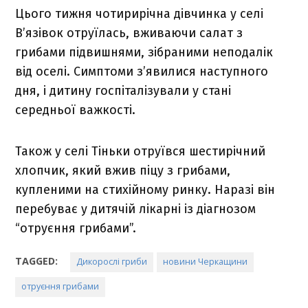
Цього тижня чотирирічна дівчинка у селі
В’язівок отруїлась, вживаючи салат з
грибами підвишнями, зібраними неподалік
від оселі. Симптоми з’явилися наступного
дня, і дитину госпіталізували у стані
середньої важкості.
Також у селі Тіньки отруївся шестирічний
хлопчик, який вжив піцу з грибами,
купленими на стихійному ринку. Наразі він
перебуває у дитячій лікарні із діагнозом
“отруєння грибами”.
TAGGED:
Дикорослі гриби
новини Черкащини
отруєння грибами