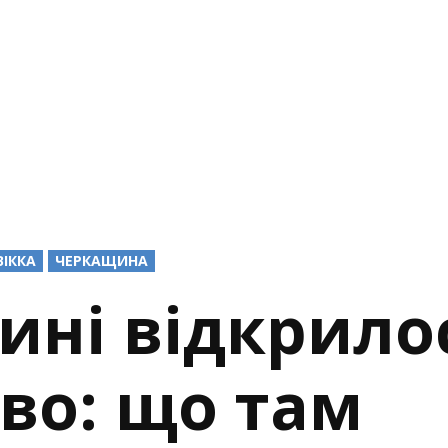
ВІККА
ЧЕРКАЩИНА
ині відкрило
во: що там