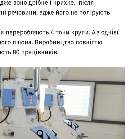
дже воно дрібне і крихке. після
сні речовини, адже його не полірують
 переробляють 4 тони крупи. А з однієї
сного пшона. Виробництво повністю
ють 80 працівників.