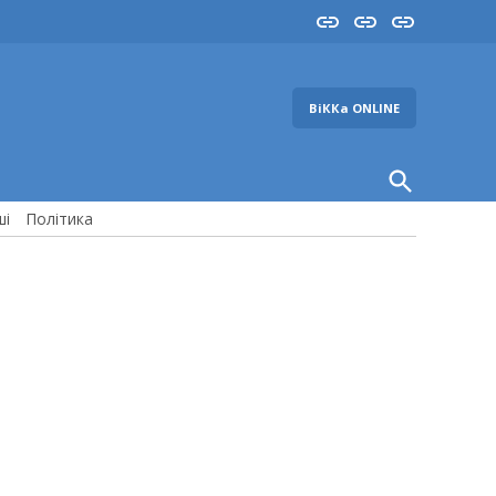
Insta
YouTube
FB
ВіККа ONLINE
Open
Search
ші
Політика