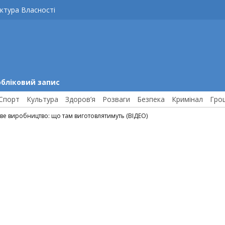
ктура Власності
обліковий запис
Спорт
Культура
Здоров’я
Розваги
Безпека
Кримінал
Гро
ве виробництво: що там виготовлятимуть (ВІДЕО)