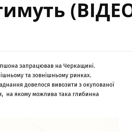
имуть (ВІДЕО
о пшона запрацював на Черкащині.
ішньому та зовнішньому ринках.
ладнання довелося вивозити з окупованої
я, на якому можлива така глибинна