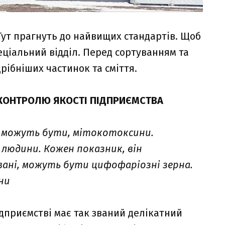
Тут прагнуть до найвищих стандартів. Щоб
пеціальний відділ. Перед сортуванням та
ібніших частинок та сміття.
 КОНТРОЛЮ ЯКОСТІ ПІДПРИЄМСТВА
у, можуть бути, мітокотоксини.
 людини. Кожен показник, він
вані, можуть бути цифофаріозні зерна.
ни
дприємстві має так званий делікатний