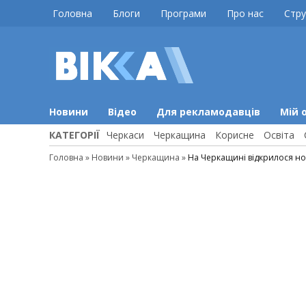
Skip
Головна
Блоги
Програми
Про нас
Стру
to
content
ВІККА
Новини
Черкас
Новини
Відео
Для рекламодавців
Мій 
КАТЕГОРІЇ
Черкаси
Черкащина
Корисне
Освіта
Головна
»
Новини
»
Черкащина
»
На Черкащині відкрилося но