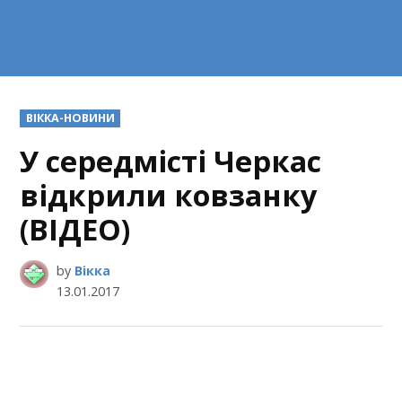
POSTED
ВІККА-НОВИНИ
IN
У середмісті Черкас
відкрили ковзанку
(ВІДЕО)
by
Вікка
13.01.2017