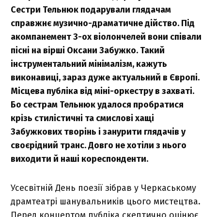
Сестри Тельнюк подарували глядачам
справжнє музично-драматичне дійство. Під
акомпанемент 3-ох віолончелей вони співали
пісні на вірші Оксани Забужко. Такий
інструментальний мінімалізм, кажуть
виконавиці, зараз дуже актуальний в Європі.
Місцева публіка від міні-оркестру в захваті.
Бо сестрам Тельнюк удалося пробратися
крізь стилістичні та смислові хащі
Забужкових творінь і занурити глядачів у
своєрідний транс. Довго не хотіли з нього
виходити й наші кореспонденти.
Усесвітній День поезії зібрав у Черкаському
драмтеатрі шанувальників цього мистецтва.
Перед концертом публіка скептично оцінює