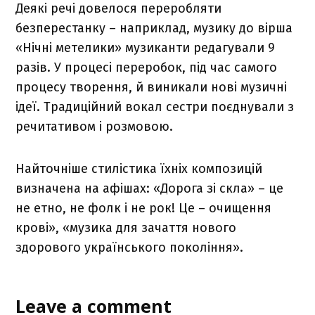
Деякі речі довелося переробляти
безперестанку – наприклад, музику до вірша
«Нічні метелики» музиканти редагували 9
разів. У процесі переробок, під час самого
процесу творення, й виникали нові музичні
ідеї. Традиційний вокал сестри поєднували з
речитативом і розмовою.
Найточніше стилістика їхніх композицій
визначена на афішах: «Дорога зі скла» – це
не етно, не фолк і не рок! Це – очищення
крові», «музика для зачаття нового
здорового українського покоління».
Leave a comment