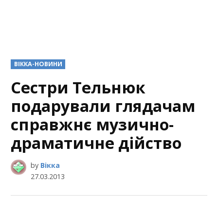
POSTED
ВІККА-НОВИНИ
IN
Сестри Тельнюк
подарували глядачам
справжнє музично-
драматичне дійство
by
Вікка
27.03.2013