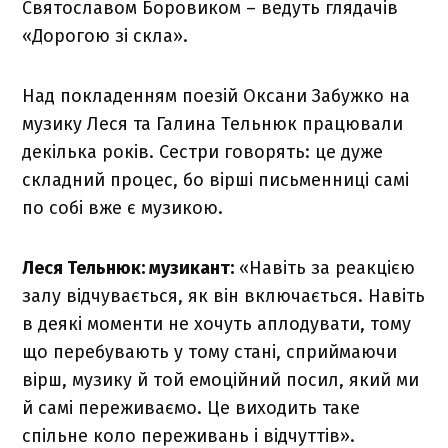
Святославом Боровиком – ведуть глядачів
«Дорогою зі скла».
Над покладенням поезій Оксани Забужко на
музику Леся та Галина Тельнюк працювали
декілька років. Сестри говорять: це дуже
складний процес, бо вірші письменниці самі
по собі вже є музикою.
Леся Тельнюк: музикант:
«Навіть за реакцією
залу відчувається, як він включається. Навіть
в деякі моменти не хочуть аплодувати, тому
що перебувають у тому стані, сприймаючи
вірш, музику й той емоційний посил, який ми
й самі переживаємо. Це виходить таке
спільне коло переживань і відчуттів».