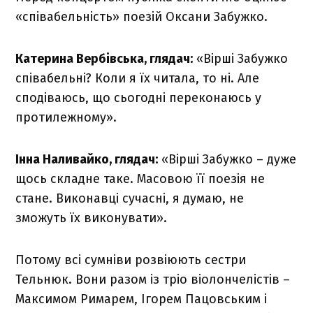
«співабельність» поезій Оксани Забужко.
Катерина Вербівська, глядач:
«Вірші Забужко
співабельні? Коли я їх читала, то ні. Але
сподіваюсь, що сьогодні переконаюсь у
протилежному».
Інна Наливайко, глядач:
«Вірші Забужко – дуже
щось складне таке. Масовою її поезія не
стане. Виконавці сучасні, я думаю, не
зможуть їх виконувати».
Потому всі сумніви розвіюють сестри
Тельнюк. Вони разом із тріо віолончелістів –
Максимом Римарем, Ігорем Пацовським і