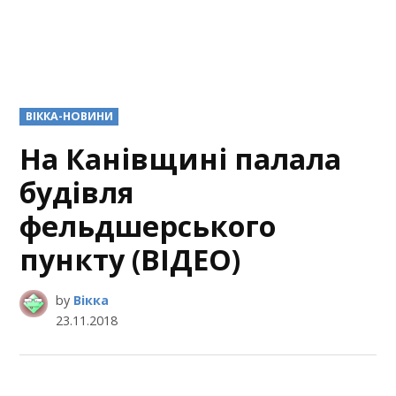
POSTED
ВІККА-НОВИНИ
IN
На Канівщині палала
будівля
фельдшерського
пункту (ВІДЕО)
by
Вікка
23.11.2018