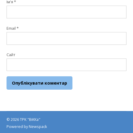
Ім'я
*
Email
*
Сайт
© 2026 ТРК "ВіККа"
Powered by Newspack