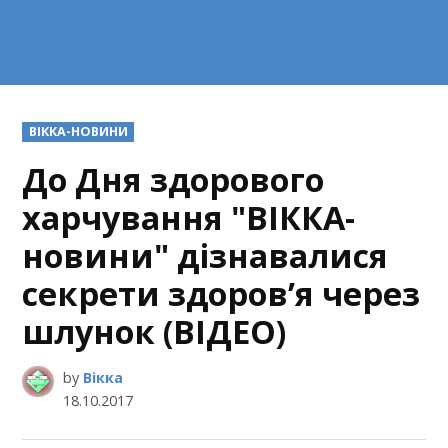
POSTED
ВІККА-НОВИНИ
IN
До Дня здорового
харчування "ВІККА-
новини" дізнавалися
секрети здоров’я через
шлунок (ВІДЕО)
by
Вікка
18.10.2017