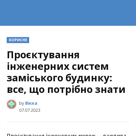
POSTED
КОРИСНЕ
IN
Проєктування
інженерних систем
заміського будинку:
все, що потрібно знати
by
Вікка
07.07.2023
Проєктування інженерних мереж — важлива