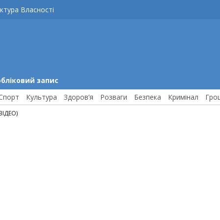
ктура Власності
обліковий запис
Спорт
Культура
Здоров’я
Розваги
Безпека
Кримінал
Гро
ВІДЕО)