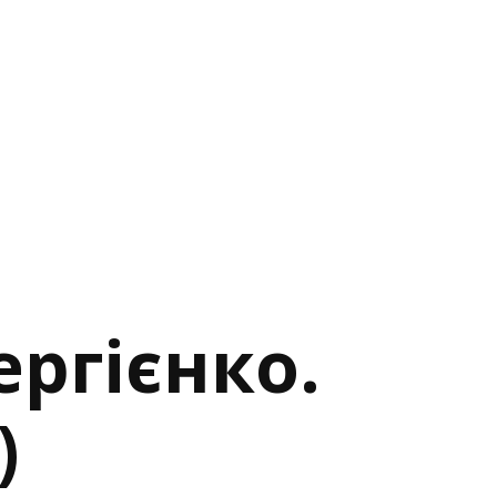
ергієнко.
)