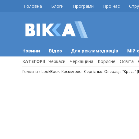
Skip
Головна
Блоги
Програми
Про нас
Стру
to
content
ВІККА
Новини
Черкас
Новини
Відео
Для рекламодавців
Мій 
КАТЕГОРІЇ
Черкаси
Черкащина
Корисне
Освіта
Головна
»
LookBook. Косметолог Сергієнко. Операція “Краса” (