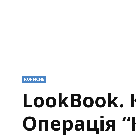
POSTED
КОРИСНЕ
IN
LookBook. 
Операція “