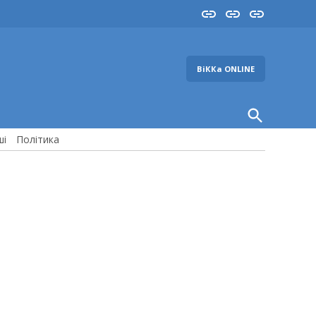
Insta
YouTube
FB
ВіККа ONLINE
Open
Search
ші
Політика