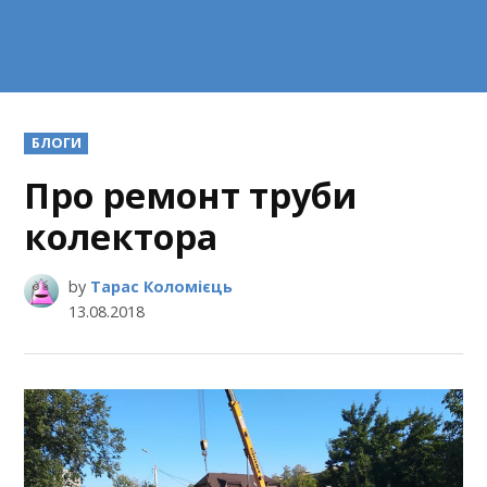
POSTED
БЛОГИ
IN
Про ремонт труби
колектора
by
Тарас Коломієць
13.08.2018