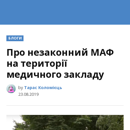
POSTED
БЛОГИ
IN
Про незаконний МАФ
на території
медичного закладу
by
Тарас Коломієць
23.08.2019