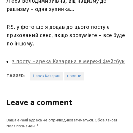
Люба Володимириівна, від нацизму до
рашизму – одна зупинка…
P.S. у фото що я додав до цього посту є
прихований сенс, якщо зрозумієте – все буде
по іншому.
з посту Нарека Казаряна в мережі Фейсбук
TAGGED:
Нарек Казарян
новини
Leave a comment
Ваша e-mail адреса не оприлюднюватиметься.
Обов’язкові
поля позначені
*