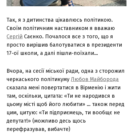
Так, я з дитинства цікавлюсь політикою.
Своїм політичним наставником я вважаю
Сергій
Саєнко. Почалося все з того, що я
просто вирішив балотуватися в президенти
17-ої школи, а далі пішли-поїхали…
Вчора, на сесії міської ради, одна з сторожил
черкаського політикуму
Любов Майборода
сказала мені повертатися в Вірменію і жити
там, оскільки, цитата: «Ти не народився в
цьому місті щоб його любити» … також перед
цим, цитую: «Ти підприємець, ти вообщє не
депутат!» (можливо десь щось
перефразував, вибачте)