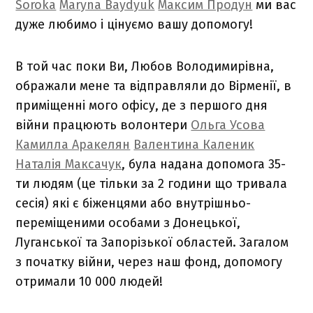
Soroka
Maryna Baydyuk
Максим Продун
ми вас
дуже любимо і цінуємо вашу допомогу!
В той час поки Ви, Любов Володимирівна,
ображали мене та відправляли до Вірменії, в
приміщенні мого офісу, де з першого дня
війни працюють волонтери
Ольга Усова
Камилла Аракелян
Валентина Каленик
Наталія Максачук
, була надана допомога 35-
ти людям (це тільки за 2 години що тривала
сесія) які є біженцями або внутрішньо-
переміщеними особами з Донецької,
Луганської та Запорізької областей. Загалом
з початку війни, через наш фонд, допомогу
отримали 10 000 людей!