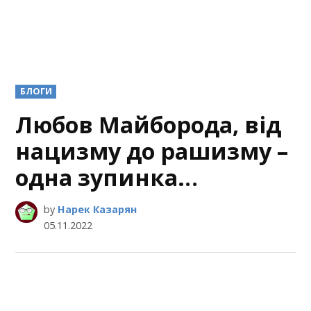
POSTED
БЛОГИ
IN
Любов Майборода, від
нацизму до рашизму –
одна зупинка…
by
Нарек Казарян
05.11.2022