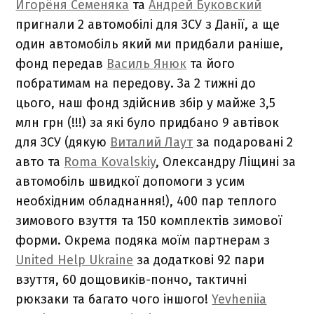
Игорёня Семеняка
та
Андрей Буковский
пригнали 2 автомобілі для ЗСУ з Данії, а ще
один автомобіль який ми придбали раніше,
фонд передав
Василь Янюк
та його
побратимам на передову. За 2 тижні до
цього, наш фонд здійснив збір у майже 3,5
млн грн (!!!) за які було придбано 9 автівок
для ЗСУ (дякую
Виталий Лаут
за подаровані 2
авто та
Roma Kovalskiy
, Олександру Ліщині за
автомобіль швидкої допомоги з усим
необхідним обладнання!), 400 пар теплого
зимового взуття та 150 комплектів зимової
форми. Окрема подяка моїм партнерам з
United Help Ukraine
за додаткові 92 пари
взуття, 60 дощовиків-пончо, тактичні
рюкзаки та багато чого іншого!
Yevheniia