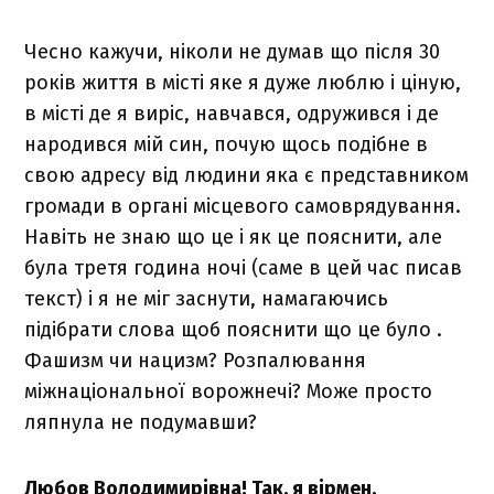
Чесно кажучи, ніколи не думав що після 30
років життя в місті яке я дуже люблю і ціную,
в місті де я виріс, навчався, одружився і де
народився мій син, почую щось подібне в
свою адресу від людини яка є представником
громади в органі місцевого самоврядування.
Навіть не знаю що це і як це пояснити, але
була третя година ночі (саме в цей час писав
текст) і я не міг заснути, намагаючись
підібрати слова щоб пояснити що це було .
Фашизм чи нацизм? Розпалювання
міжнаціональної ворожнечі? Може просто
ляпнула не подумавши?
Любов Володимирівна! Так, я вірмен,