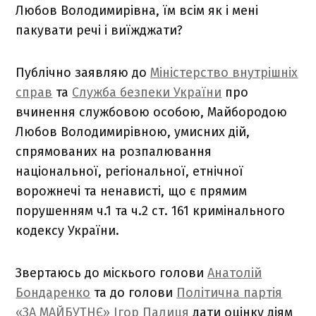
Любов Володимирівна, їм всім як і мені
пакувати речі і виїжджати?
Публічно заявляю до
Міністерство внутрішніх
справ
та
Служба безпеки України
про
вчинення службовою особою, Майбородою
Любов Володимирівною, умисних дій,
спрямованих на розпалювання
національної, регіональної, етнічної
ворожнечі та ненависті, що є прямим
порушенням ч.1 та ч.2 ст. 161 кримінального
кодексу України.
Звертаюсь до міскього голови
Анатолій
Бондаренко
та до голови
Політична партія
«ЗА МАЙБУТНЄ»
Ігор Палиця
дати оцінку діям