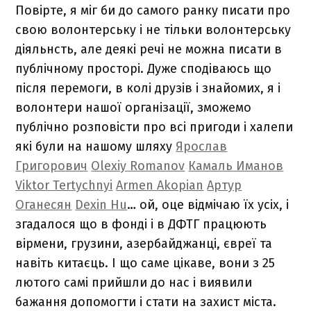
Повірте, я міг би до самого ранку писати про
свою волонтерську і не тільки волонтерську
діяльнсть, але деякі речі не можна писати в
публічному просторі. Дуже сподіваюсь що
після перемоги, в колі друзів і знайомих, я і
волонтери нашої організації, зможемо
публічно розповісти про всі пригоди і халепи
які були на нашому шляху
Ярослав
Григорович
Olexiy Romanov
Камаль Иманов
Viktor Tertychnyi
Armen Akopian
Артур
Оганесян
Dexin Hu
… ой, оце відмічаю їх усіх, і
згадалося що в фонді і в ДФТГ працюють
вірмени, грузини, азербайджанці, євреї та
навіть китаєць. І що саме цікаве, вони з 25
лютого самі прийшли до нас і виявили
бажання допомогти і стати на захист міста.