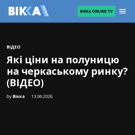
Skip
Me
ВіККа ONLINE TV
to
ВІККА
content
POSTED
ВІДЕО
IN
Які ціни на полуницю
на черкаському ринку?
(ВІДЕО)
by
Вікка
13.06.2026