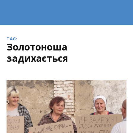
TAG:
Золотоноша
задихається